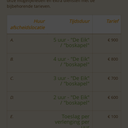
onze mogelijkheden en extra diensten met de
bijbehorende tarieven.
Huur
Tijdsduur
Tarief
afscheidslocatie
5 uur - "De Eik"
A.
€ 900
/ "boskapel"
4 uur - "De Eik"
B.
€ 800
/ "boskapel"
3 uur - "De Eik"
C.
€ 700
/ "boskapel"
2 uur - "De Eik"
D.
€ 600
/ "boskapel"
Toeslag per
E.
€ 100
verlenging per
uur