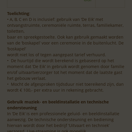
Toelichting
:
• A, B, C en D is inclusief: gebruik van ‘De Eik’ met
ontvangstruimte, ceremoniële ruimte, terras, familiekamer,
toiletten,
baar en spreekgestoelte. Ook kan gebruik gemaakt worden
van de ‘boskapel’ voor een ceremonie in de buitenlucht. De
‘boskapel’
wordt niet los of tegen aangepast tarief verhuurd.
• De huurtijd die wordt berekend is gebaseerd op het
moment dat ‘De Eik’ in gebruik wordt genomen door familie
en/of uitvaartverzorger tot het moment dat de laatste gast
het gebouw verlaat.
• Mocht de afgesproken tijdsduur niet toereikend zijn, dan
wordt € 100,- per extra uur in rekening gebracht.
Gebruik muziek- en beeldinstallatie en technische
ondersteuning
In ‘De Eik’ is een professionele geluid- en beeldinstallatie
aanwezig. De technische ondersteuning en bediening
hiervan wordt door het bedrijf ‘Uitvaart en techniek’
verzorgd. Live-streaming is ook mogelijk.