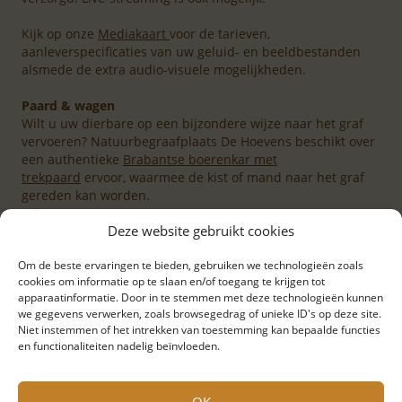
Kijk op onze
Mediakaart
voor de tarieven,
aanleverspecificaties van uw geluid- en beeldbestanden
alsmede de extra audio-visuele mogelijkheden.
Paard & wagen
Wilt u uw dierbare op een bijzondere wijze naar het graf
vervoeren? Natuurbegraafplaats De Hoevens beschikt over
een authentieke
Brabantse boerenkar met
trekpaard
ervoor, waarmee de kist of mand naar het graf
gereden kan worden.
Prijs: € 500,-
Deze website gebruikt cookies
Om de beste ervaringen te bieden, gebruiken we technologieën zoals
cookies om informatie op te slaan en/of toegang te krijgen tot
apparaatinformatie. Door in te stemmen met deze technologieën kunnen
we gegevens verwerken, zoals browsegedrag of unieke ID's op deze site.
Niet instemmen of het intrekken van toestemming kan bepaalde functies
en functionaliteiten nadelig beïnvloeden.
OK