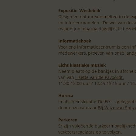
Expositie ‘Weideblik’
Design en natuur versmelten in de exp
en interieurpanelen.. De wol van de sc
maand juni daarna dagelijks te bezoek
Informatiehoek
Voor ons informatiecentrum is een inf
medewerkers, proeven van onze landg
Licht klassieke muziek
Neem plaats op de bankjes in afscheids
van van
Lisette van de Pavoordt.
11.30-12.00 uur / 12.45-13.15 uur / 14
Horeca
In afscheidslocatie ‘De Eik’ is gelege
door onze cateraar
Bij Wijze van Spijz
Parkeren
Er zijn voldoende parkeermogelijkheden
verkeersregelaars op te volgen.