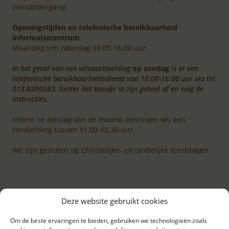
zonsondergang.
Openingstijden en telefonische bereikbaarheid
informatiecentrum
Maandag t/m zaterdag 09.00-16.00 uur
In het geval van een uitvaartmelding
op zondag
is er een
telefonische bereikbaarheidsdienst van 10.00-16.00 uur via tel.
013-8200383, luister het bandje in zijn geheel af en volg de
instructies.
Iedere 1e zondag van de maand verzorgen wij een
rondleiding tussen 11.00-12.30 uur.
We zijn gesloten op Christelijke- en landelijke feestdagen
Deze website gebruikt cookies
Om de beste ervaringen te bieden, gebruiken we technologieën zoals